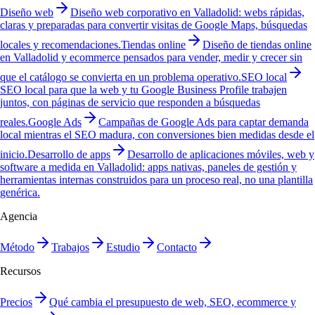
Diseño web
Diseño web corporativo en Valladolid: webs rápidas,
claras y preparadas para convertir visitas de Google Maps, búsquedas
locales y recomendaciones.
Tiendas online
Diseño de tiendas online
en Valladolid y ecommerce pensados para vender, medir y crecer sin
que el catálogo se convierta en un problema operativo.
SEO local
SEO local para que la web y tu Google Business Profile trabajen
juntos, con páginas de servicio que responden a búsquedas
reales.
Google Ads
Campañas de Google Ads para captar demanda
local mientras el SEO madura, con conversiones bien medidas desde el
inicio.
Desarrollo de apps
Desarrollo de aplicaciones móviles, web y
software a medida en Valladolid: apps nativas, paneles de gestión y
herramientas internas construidos para un proceso real, no una plantilla
genérica.
Agencia
Método
Trabajos
Estudio
Contacto
Recursos
Precios
Qué cambia el presupuesto de web, SEO, ecommerce y