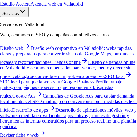
Estudio Acelera
Agencia web en Valladolid
Servicios
Servicios en Valladolid
Web, ecommerce, SEO y campañas con objetivos claros.
Diseño web
Diseño web corporativo en Valladolid: webs rápidas,
claras y preparadas para convertir visitas de Google Maps, búsquedas
locales y recomendaciones.
Tiendas online
Diseño de tiendas online
en Valladolid y ecommerce pensados para vender, medir y crecer sin
que el catálogo se convierta en un problema operativo.
SEO local
SEO local para que la web y tu Google Business Profile trabajen
juntos, con páginas de servicio que responden a búsquedas
reales.
Google Ads
Campañas de Google Ads para captar demanda
local mientras el SEO madura, con conversiones bien medidas desde el
inicio.
Desarrollo de apps
Desarrollo de aplicaciones móviles, web y
software a medida en Valladolid: apps nativas, paneles de gestión y
herramientas internas construidos para un proceso real, no una plantilla
genérica.
Revisar ficha y web