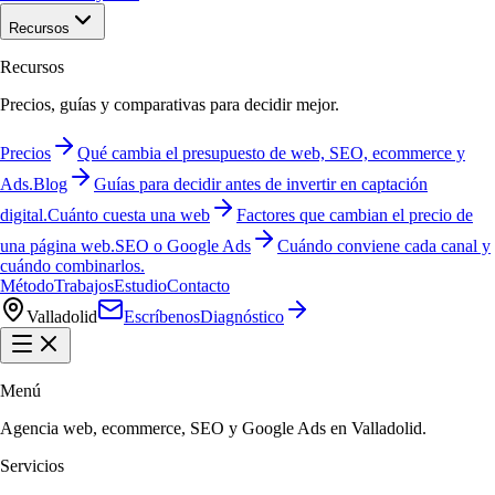
Recursos
Recursos
Precios, guías y comparativas para decidir mejor.
Precios
Qué cambia el presupuesto de web, SEO, ecommerce y
Ads.
Blog
Guías para decidir antes de invertir en captación
digital.
Cuánto cuesta una web
Factores que cambian el precio de
una página web.
SEO o Google Ads
Cuándo conviene cada canal y
cuándo combinarlos.
Método
Trabajos
Estudio
Contacto
Valladolid
Escríbenos
Diagnóstico
Menú
Agencia web, ecommerce, SEO y Google Ads en Valladolid.
Servicios