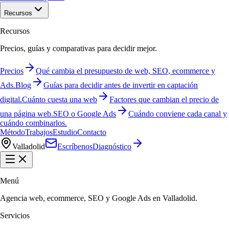
Recursos
Recursos
Precios, guías y comparativas para decidir mejor.
Precios
Qué cambia el presupuesto de web, SEO, ecommerce y
Ads.
Blog
Guías para decidir antes de invertir en captación
digital.
Cuánto cuesta una web
Factores que cambian el precio de
una página web.
SEO o Google Ads
Cuándo conviene cada canal y
cuándo combinarlos.
Método
Trabajos
Estudio
Contacto
Valladolid
Escríbenos
Diagnóstico
Menú
Agencia web, ecommerce, SEO y Google Ads en Valladolid.
Servicios