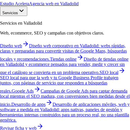
Estudio Acelera
Agencia web en Valladolid
Servicios
Servicios en Valladolid
Web, ecommerce, SEO y campañas con objetivos claros.
Diseño web
Diseño web corporativo en Valladolid: webs rápidas,
claras y preparadas para convertir visitas de Google Maps, búsquedas
locales y recomendaciones.
Tiendas online
Diseño de tiendas online
en Valladolid y ecommerce pensados para vender, medir y crecer sin
que el catálogo se convierta en un problema operativo.
SEO local
SEO local para que la web y tu Google Business Profile trabajen
juntos, con páginas de servicio que responden a búsquedas
reales.
Google Ads
Campañas de Google Ads para captar demanda
local mientras el SEO madura, con conversiones bien medidas desde el
inicio.
Desarrollo de apps
Desarrollo de aplicaciones móviles, web y
software a medida en Valladolid: apps nativas, paneles de gestión y
herramientas internas construidos para un proceso real, no una plantilla
genérica.
Revisar ficha y web