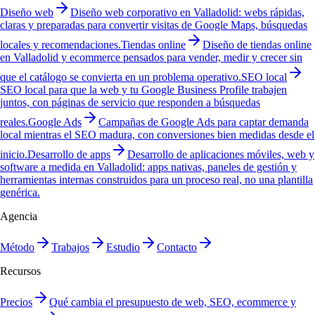
Diseño web
Diseño web corporativo en Valladolid: webs rápidas,
claras y preparadas para convertir visitas de Google Maps, búsquedas
locales y recomendaciones.
Tiendas online
Diseño de tiendas online
en Valladolid y ecommerce pensados para vender, medir y crecer sin
que el catálogo se convierta en un problema operativo.
SEO local
SEO local para que la web y tu Google Business Profile trabajen
juntos, con páginas de servicio que responden a búsquedas
reales.
Google Ads
Campañas de Google Ads para captar demanda
local mientras el SEO madura, con conversiones bien medidas desde el
inicio.
Desarrollo de apps
Desarrollo de aplicaciones móviles, web y
software a medida en Valladolid: apps nativas, paneles de gestión y
herramientas internas construidos para un proceso real, no una plantilla
genérica.
Agencia
Método
Trabajos
Estudio
Contacto
Recursos
Precios
Qué cambia el presupuesto de web, SEO, ecommerce y