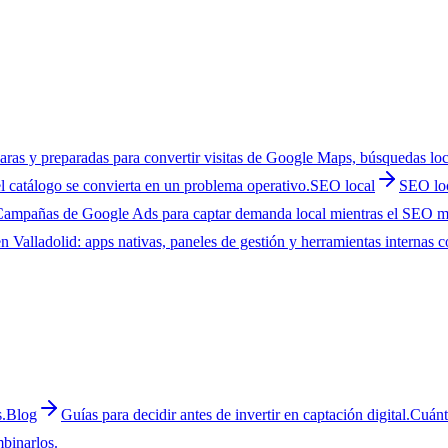
laras y preparadas para convertir visitas de Google Maps, búsquedas lo
l catálogo se convierta en un problema operativo.
SEO local
SEO loc
ampañas de Google Ads para captar demanda local mientras el SEO mad
Valladolid: apps nativas, paneles de gestión y herramientas internas co
.
Blog
Guías para decidir antes de invertir en captación digital.
Cuánt
binarlos.