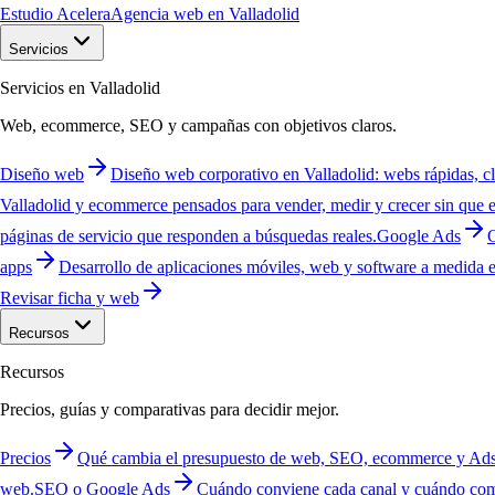
Estudio Acelera
Agencia web en Valladolid
Servicios
Servicios en Valladolid
Web, ecommerce, SEO y campañas con objetivos claros.
Diseño web
Diseño web corporativo en Valladolid: webs rápidas, c
Valladolid y ecommerce pensados para vender, medir y crecer sin que e
páginas de servicio que responden a búsquedas reales.
Google Ads
C
apps
Desarrollo de aplicaciones móviles, web y software a medida en 
Revisar ficha y web
Recursos
Recursos
Precios, guías y comparativas para decidir mejor.
Precios
Qué cambia el presupuesto de web, SEO, ecommerce y Ads
web.
SEO o Google Ads
Cuándo conviene cada canal y cuándo com