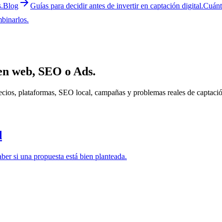
.
Blog
Guías para decidir antes de invertir en captación digital.
Cuánt
binarlos.
 en web, SEO o Ads.
ecios, plataformas, SEO local, campañas y problemas reales de captaci
d
er si una propuesta está bien planteada.