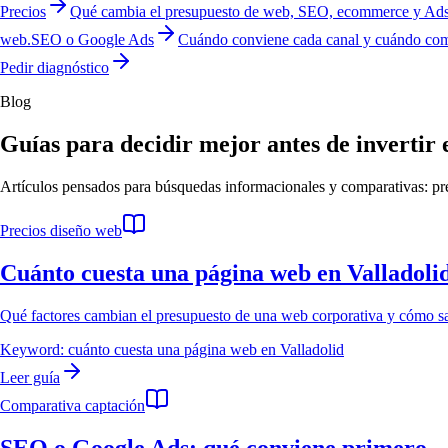
Precios
Qué cambia el presupuesto de web, SEO, ecommerce y Ads
web.
SEO o Google Ads
Cuándo conviene cada canal y cuándo com
Pedir diagnóstico
Blog
Guías para decidir mejor antes de invertir
Artículos pensados para búsquedas informacionales y comparativas: pr
Precios diseño web
Cuánto cuesta una página web en Valladoli
Qué factores cambian el presupuesto de una web corporativa y cómo sab
Keyword:
cuánto cuesta una página web en Valladolid
Leer guía
Comparativa captación
SEO o Google Ads: qué conviene primero