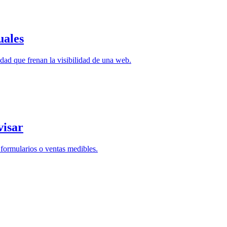
uales
idad que frenan la visibilidad de una web.
visar
formularios o ventas medibles.