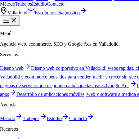
Método
Trabajos
Estudio
Contacto
Valladolid
Escríbenos
Diagnóstico
Menú
Agencia web, ecommerce, SEO y Google Ads en Valladolid.
Servicios
Diseño web
Diseño web corporativo en Valladolid: webs rápidas, c
Valladolid y ecommerce pensados para vender, medir y crecer sin que e
páginas de servicio que responden a búsquedas reales.
Google Ads
C
apps
Desarrollo de aplicaciones móviles, web y software a medida en 
Agencia
Método
Trabajos
Estudio
Contacto
Recursos