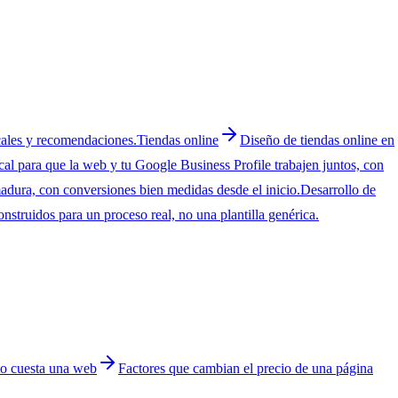
cales y recomendaciones.
Tiendas online
Diseño de tiendas online en
al para que la web y tu Google Business Profile trabajen juntos, con
ura, con conversiones bien medidas desde el inicio.
Desarrollo de
nstruidos para un proceso real, no una plantilla genérica.
o cuesta una web
Factores que cambian el precio de una página