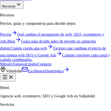
Recursos
Recursos
Precios, guías y comparativas para decidir mejor.
Precios
Qué cambia el presupuesto de web, SEO, ecommerce y
Ads.
Blog
Guías para decidir antes de invertir en captación
digital.
Cuánto cuesta una web
Factores que cambian el precio de
una página web.
SEO o Google Ads
Cuándo conviene cada canal y
cuándo combinarlos.
Método
Trabajos
Estudio
Contacto
Valladolid
Escríbenos
Diagnóstico
Menú
Agencia web, ecommerce, SEO y Google Ads en Valladolid.
Servicios