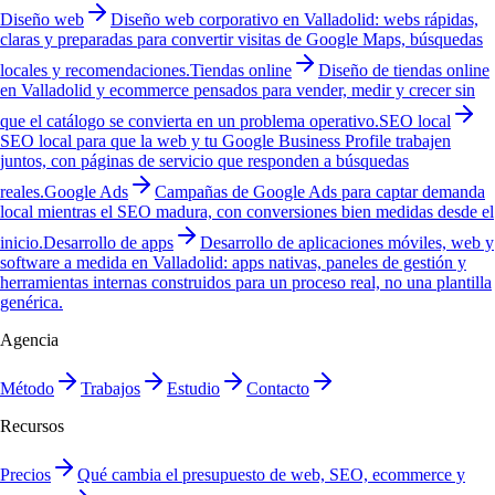
Diseño web
Diseño web corporativo en Valladolid: webs rápidas,
claras y preparadas para convertir visitas de Google Maps, búsquedas
locales y recomendaciones.
Tiendas online
Diseño de tiendas online
en Valladolid y ecommerce pensados para vender, medir y crecer sin
que el catálogo se convierta en un problema operativo.
SEO local
SEO local para que la web y tu Google Business Profile trabajen
juntos, con páginas de servicio que responden a búsquedas
reales.
Google Ads
Campañas de Google Ads para captar demanda
local mientras el SEO madura, con conversiones bien medidas desde el
inicio.
Desarrollo de apps
Desarrollo de aplicaciones móviles, web y
software a medida en Valladolid: apps nativas, paneles de gestión y
herramientas internas construidos para un proceso real, no una plantilla
genérica.
Agencia
Método
Trabajos
Estudio
Contacto
Recursos
Precios
Qué cambia el presupuesto de web, SEO, ecommerce y