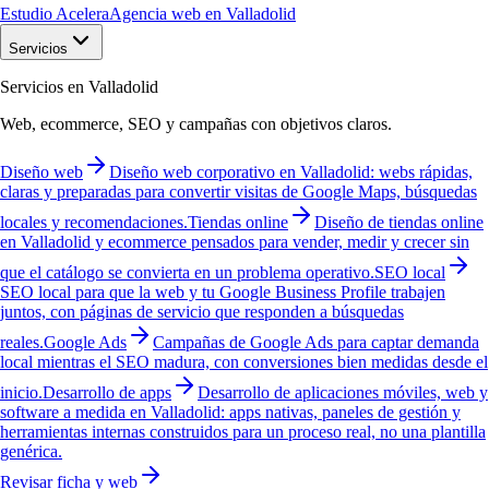
Estudio Acelera
Agencia web en Valladolid
Servicios
Servicios en Valladolid
Web, ecommerce, SEO y campañas con objetivos claros.
Diseño web
Diseño web corporativo en Valladolid: webs rápidas,
claras y preparadas para convertir visitas de Google Maps, búsquedas
locales y recomendaciones.
Tiendas online
Diseño de tiendas online
en Valladolid y ecommerce pensados para vender, medir y crecer sin
que el catálogo se convierta en un problema operativo.
SEO local
SEO local para que la web y tu Google Business Profile trabajen
juntos, con páginas de servicio que responden a búsquedas
reales.
Google Ads
Campañas de Google Ads para captar demanda
local mientras el SEO madura, con conversiones bien medidas desde el
inicio.
Desarrollo de apps
Desarrollo de aplicaciones móviles, web y
software a medida en Valladolid: apps nativas, paneles de gestión y
herramientas internas construidos para un proceso real, no una plantilla
genérica.
Revisar ficha y web