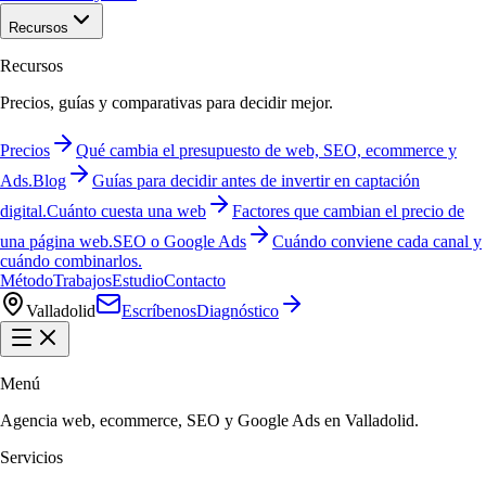
Recursos
Recursos
Precios, guías y comparativas para decidir mejor.
Precios
Qué cambia el presupuesto de web, SEO, ecommerce y
Ads.
Blog
Guías para decidir antes de invertir en captación
digital.
Cuánto cuesta una web
Factores que cambian el precio de
una página web.
SEO o Google Ads
Cuándo conviene cada canal y
cuándo combinarlos.
Método
Trabajos
Estudio
Contacto
Valladolid
Escríbenos
Diagnóstico
Menú
Agencia web, ecommerce, SEO y Google Ads en Valladolid.
Servicios