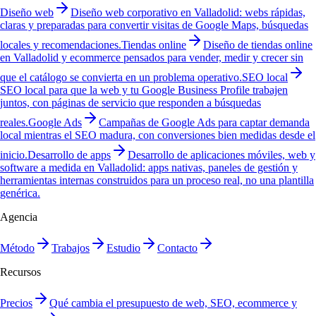
Diseño web
Diseño web corporativo en Valladolid: webs rápidas,
claras y preparadas para convertir visitas de Google Maps, búsquedas
locales y recomendaciones.
Tiendas online
Diseño de tiendas online
en Valladolid y ecommerce pensados para vender, medir y crecer sin
que el catálogo se convierta en un problema operativo.
SEO local
SEO local para que la web y tu Google Business Profile trabajen
juntos, con páginas de servicio que responden a búsquedas
reales.
Google Ads
Campañas de Google Ads para captar demanda
local mientras el SEO madura, con conversiones bien medidas desde el
inicio.
Desarrollo de apps
Desarrollo de aplicaciones móviles, web y
software a medida en Valladolid: apps nativas, paneles de gestión y
herramientas internas construidos para un proceso real, no una plantilla
genérica.
Agencia
Método
Trabajos
Estudio
Contacto
Recursos
Precios
Qué cambia el presupuesto de web, SEO, ecommerce y